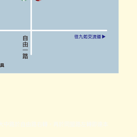
沿大中路於自由路右轉，再於同盟路左轉即達本