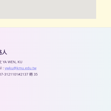
絡人
 YA WEN, KU
l :
ywku@kmu.edu.tw
 07-3121101#2137 轉 35