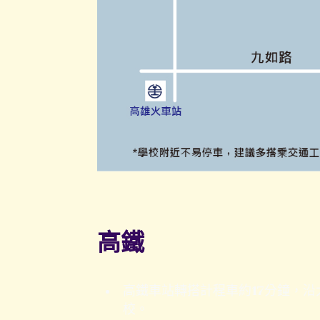
高鐵
高鐵車站轉搭計程車約17分鐘，
校。