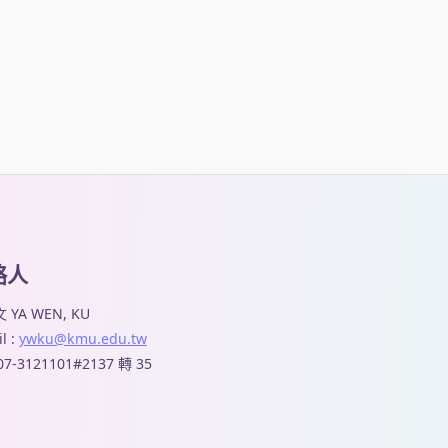
絡人
 YA WEN, KU
l :
ywku@kmu.edu.tw
 07-3121101#2137 轉 35