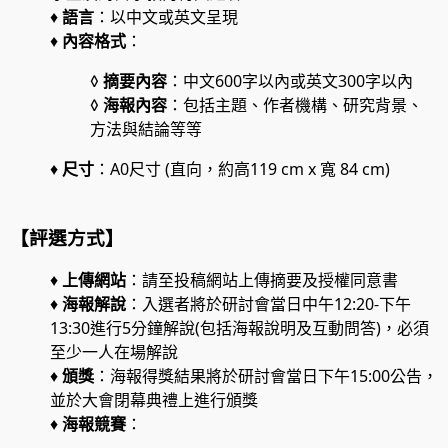
♦
語言
：以中文或英文呈現
♦
內容格式
：
◊
摘要內容
：中文600字以內或英文300字以內
◊
海報內容
：包括主題、作者機構、研究背景、
方法與結論等等
♦
尺寸
：A0尺寸 (直向，約高119 cm x 寬 84 cm)
【評選方式】
♦
上傳網站
：請至投稿網站上傳摘要及授權同意書
♦
海報解說
：入選者將於研討會當日中午12:20-下午
13:30進行5分鐘解說(包括海報說明及互動問答)，必須
至少一人在場解說
♦
頒獎
：海報得獎結果將於研討會當日下午15:00公告，
並於大會閉幕典禮上進行頒獎
♦
海報競賽
：